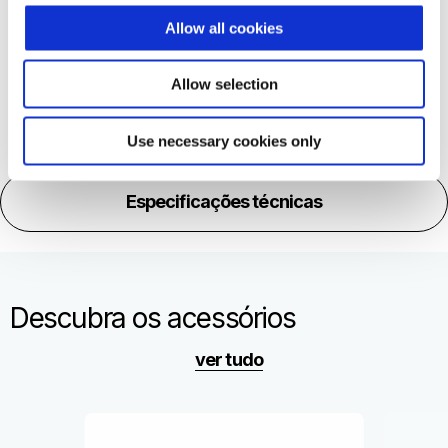
Mais informação em
Allow all cookies
Ma
Allow selection
Use necessary cookies only
Especificações técnicas
Descubra os acessórios
ver tudo
Item
1
of
6