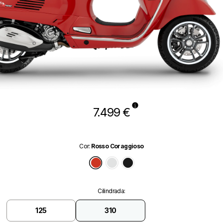
7.499 €
Cor
:
Rosso Coraggioso
Rosso Coraggioso
Bianco Innocente
Nero Convinto
Cilindrada
:
125
310