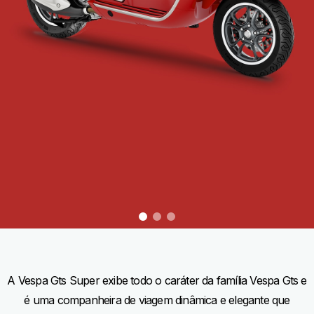
item
item
item
0
1
2
Item
Item
1
1
of
of
3
3
A Vespa Gts Super exibe todo o caráter da família Vespa Gts e
é uma companheira de viagem dinâmica e elegante que