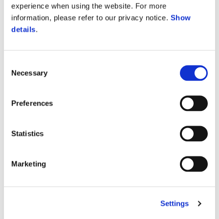
experience when using the website. For more
information, please refer to our privacy notice.
Show
details
.
Consent
Necessary
Selection
Preferences
Statistics
Mais infor
Marketing
Mais info
Mais informação
Mais 
Settings