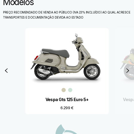
Modelos
PREÇO RECOMENDADO DE VENDA AO PÚBLICO (IVA 23% INCLUÍDO) AO QUAL ACRESCE
TRANSPORTES E DOCUMENTAÇÃO DEVIDA AO ESTADO
Item
1
of
5
Anterior
P
Vespa Gts 125 Euro 5+
Vespa
6.299 €
Rodapé