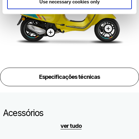
Use necessary cookies only
Mais informação em
Mais 
Mais informação e
Especificações técnicas
Acessórios
ver tudo