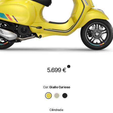
5.699 €
Cor
:
Giallo Curioso
Giallo Curioso
Beige Avvolgente
Nero Convinto Matt
Cilindrada
: