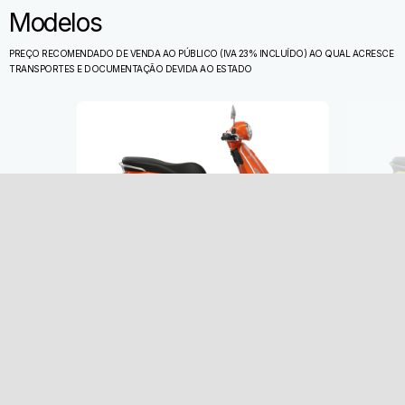
Modelos
PREÇO RECOMENDADO DE VENDA AO PÚBLICO (IVA 23% INCLUÍDO) AO QUAL ACRESCE
TRANSPORTES E DOCUMENTAÇÃO DEVIDA AO ESTADO
Item
1
of
4
Anterior
P
Vespa Primavera 50 Euro 5
Ve
4.299 €
Rodapé