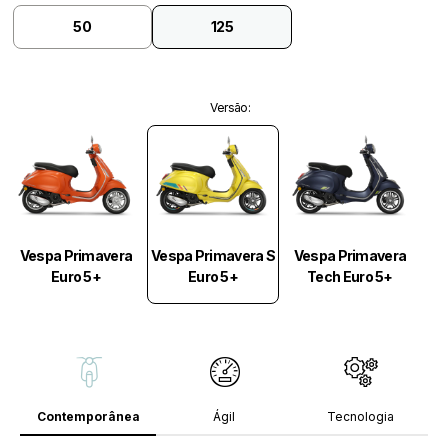
50
125
Versão
:
Vespa Primavera S
Vespa Primavera
Vespa Primavera
Euro 5+
Euro 5+
Tech Euro 5+
Contemporânea
Ágil
Tecnologia