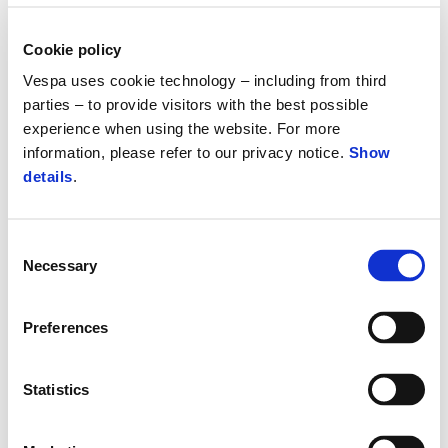
As melhores peças são as tuas
Cookie policy
Vespa uses cookie technology – including from third
Qualquer trabalho levado a cabo pelos centros de serviço
parties – to provide visitors with the best possible
da, é feito com peças originais. Isto significa que elas foram
experience when using the website. For more
desenvolvidas e testadas para os veículos, e são imbatíveis
information, please refer to our privacy notice.
Show
no que respeita a segurança e performance.
details
.
Descobre mais
Consent
Necessary
Selection
Preferences
Statistics