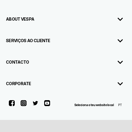
ABOUT VESPA
SERVIÇOS AO CLIENTE
CONTACTO
CORPORATE
Facebook
Instagram
Twitter
Youtube
PT
Seleciona o teu website local
Piaggio & C. SpA Sede legale Viale Rinaldo Piaggio, 25 56025 Pontedera
(PI) Tel. +39 0587.272111 P. Iva 01551260506