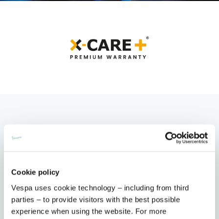
O futuro é mais vibrante
Quando conduzes a tua Vespa, desfruta das aventuras que
dão cor ao teu dia e assegura-te que estás preparado para o
Cookie policy
futuro. Com as soluções X-Care +, tens acesso a uma
Vespa uses cookie technology – including from third
extensão de garantia que cobre avarias e assistência em
parties – to provide visitors with the best possible
viagem. Os pack Garantia X-Care + Premium, exclusivos para
experience when using the website. For more
as Vespa Primavera Elettrica e Vespa Sprint Elettrica são outra