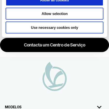
O QUE ESTÁ INCLUIDO/EXCLUIDO?
Allow selection
COMO DEVE ATUAR O CLIENTE?
Use necessary cookies only
Contacta um Centro de Serviço
Rodapé
MODELOS