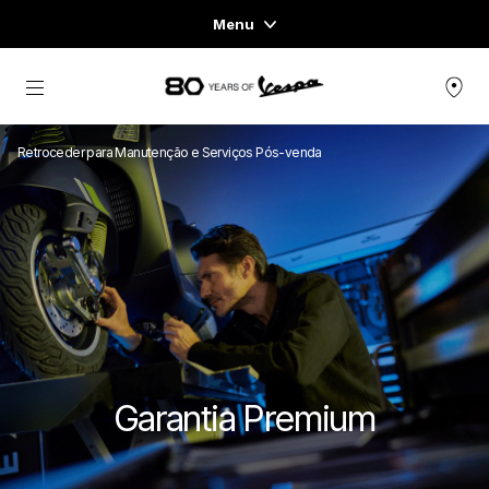
Menu
Home
Para o conteúdo principal
VESPA
Retroceder para Manutenção e Serviços Pós-venda
VESPA SIGNATURE
VESPA ESSENTIALS
VESPA EXPERIENCES
VESPA THE EMPTY SPACE
Garantia Premium