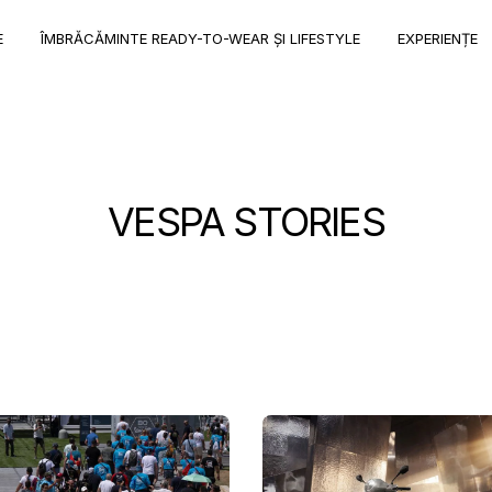
CONCEPT
GAMA
GAMA DE VEHICULE
EXPERIENȚE
STORE
DE
GAMA DE VEHICULE
E
ÎMBRĂCĂMINTE READY-TO-WEAR ȘI LIFESTYLE
EXPERIENȚE
Descoperă modelele
VEHICULE
VESPA STORIES