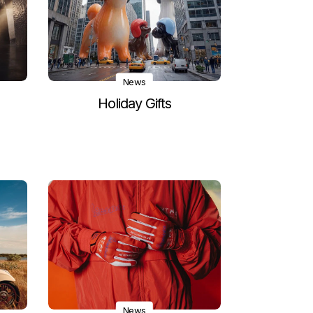
News
Holiday Gifts
News