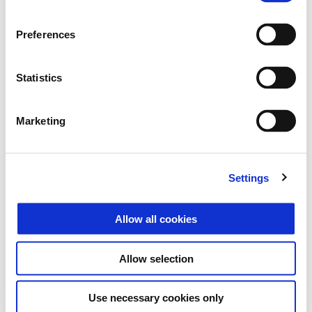
Vespa Gts 125 SuperTech
€ 6885
Preferences
Statistics
Marketing
Settings
Allow all cookies
Allow selection
Vespa Gts 310
Use necessary cookies only