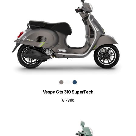
Vespa Gts 310 SuperTech
€ 7890