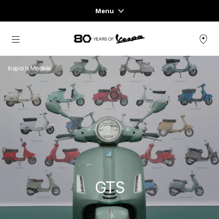
Menu
Home
Alege continutul principal
GAMA DE VEHICULE
Inapoi la Modele
ÎMBRĂCĂMINTE READY-TO-WEAR ȘI LIFESTYLE
EXPERIENȚE
CONCEPT STORE
GTS