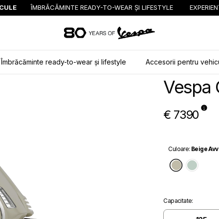
ICULE
ÎMBRĂCĂMINTE READY-TO-WEAR ȘI LIFESTYLE
EXPERIEN
Alege continutul prin
Îmbrăcăminte ready-to-wear și lifestyle
Accesorii pentru vehic
Vespa 
€ 7390
Culoare
:
Beige Avv
Beige Av
Verd
Capacitate
: