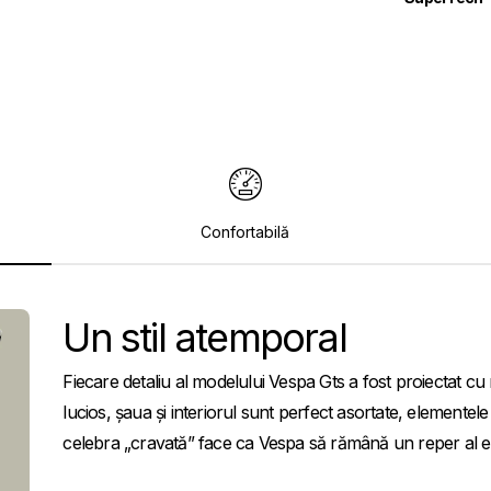
Confortabilă
Un stil atemporal
Fiecare detaliu al modelului Vespa Gts a fost proiectat cu m
lucios, șaua și interiorul sunt perfect asortate, elemente
celebra „cravată” face ca Vespa să rămână un reper al ele