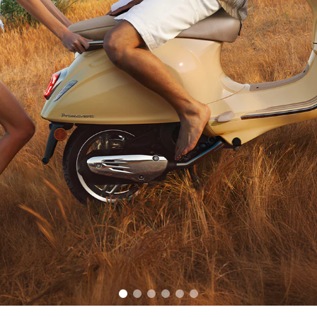
item
item
item
item
item
item
0
1
2
3
4
5