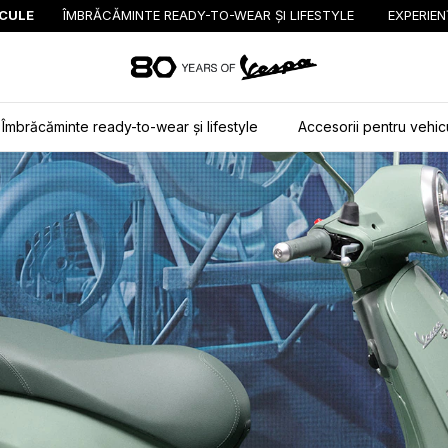
ICULE
ÎMBRĂCĂMINTE READY-TO-WEAR ȘI LIFESTYLE
EXPERIEN
Alege continutul prin
Îmbrăcăminte ready-to-wear și lifestyle
Accesorii pentru vehic