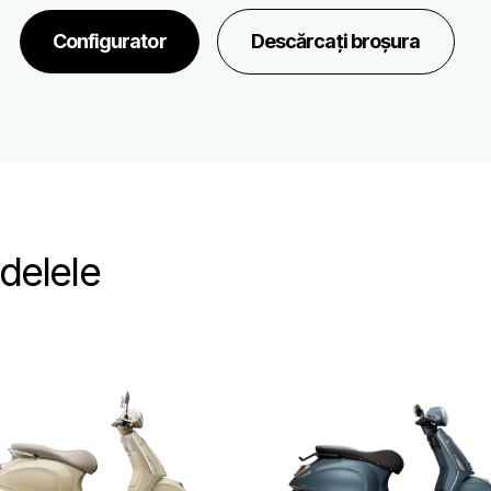
Configurator
Descărcați broșura
delele