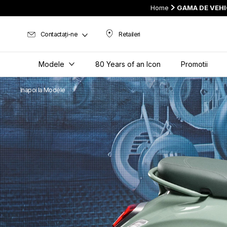
Home
GAMA DE VEH
Contactați-ne
Retaileri
Retaileri
Modele
80 Years of an Icon
Promotii
Inapoi la Modele