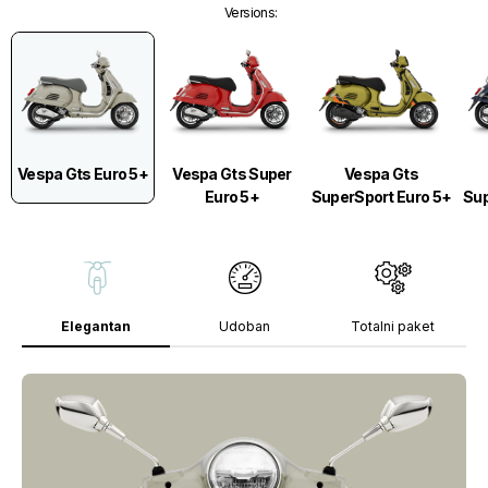
Versions
:
Vespa Gts Euro 5+
Vespa Gts Super
Vespa Gts
Euro 5+
SuperSport Euro 5+
Sup
Elegantan
Udoban
Totalni paket