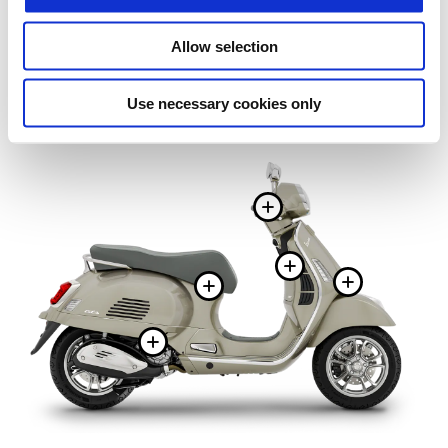
Allow selection
Use necessary cookies only
Više inform
Više infor
Više i
Više informacija
Više informacija o