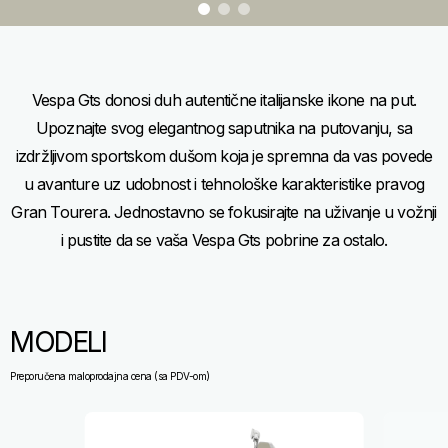
0
1
2
Item
Item
1
1
of
of
3
3
Vespa Gts donosi duh autentične italijanske ikone na put.
Upoznajte svog elegantnog saputnika na putovanju, sa
izdržljivom sportskom dušom koja je spremna da vas povede
u avanture uz udobnost i tehnološke karakteristike pravog
Gran Tourera. Jednostavno se fokusirajte na uživanje u vožnji
i pustite da se vaša Vespa Gts pobrine za ostalo.
MODELI
Preporučena maloprodajna cena (sa PDV-om)
Item
1
of
7