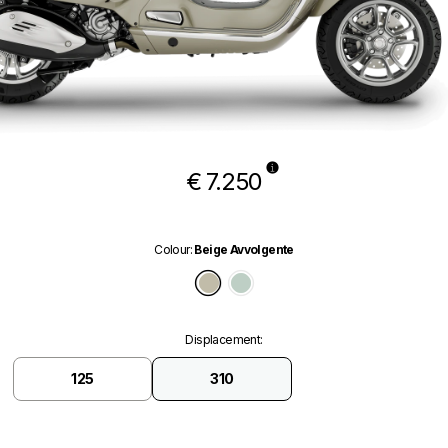
€ 7.250
Colour
:
Beige Avvolgente
Beige Avvolgente
Verde Amabile
Displacement
:
125
310