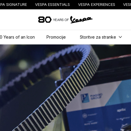
PA SIGNATURE
VESPA ESSENTIALS
VESPA EXPERIENCES
VES
Pojdi na glavno 
0 Years of an Icon
Promocije
Storitve za stranke