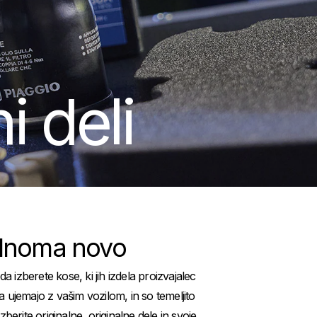
i deli
olnoma novo
 izberete kose, ki jih izdela proizvajalec
jemajo z vašim vozilom, in so temeljito
erite originalne, originalne dele in svoje