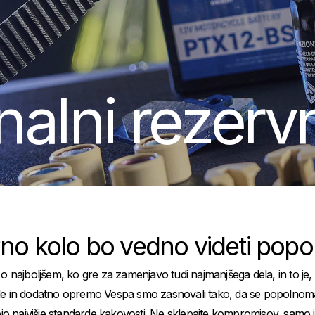
nalni rezervn
no kolo bo vedno videti pop
 najboljšem, ko gre za zamenjavo tudi najmanjšega dela, in to je, da
le in dodatno opremo Vespa smo zasnovali tako, da se popolnoma u
jo najvišje standarde kakovosti. Ne sklepajte kompromisov, samo izb