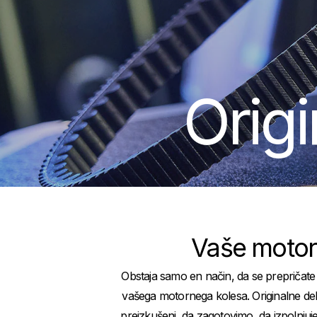
Origi
Vaše motor
Obstaja samo en način, da se prepričate o
vašega motornega kolesa. Originalne de
preizkušeni, da zagotovimo, da izpolnjuje