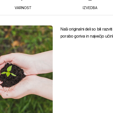
VARNOST
IZVEDBA
Naši originalni deli so bili razv
porabo goriva in največjo učink