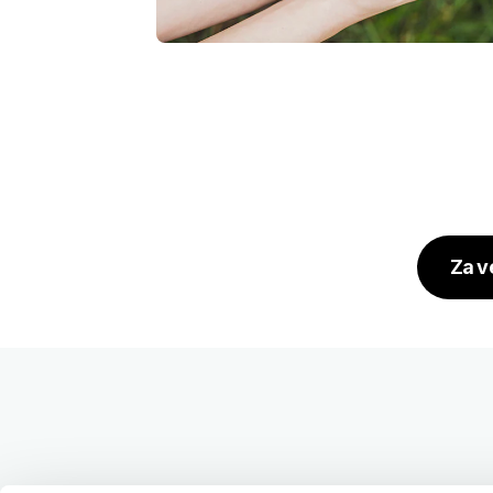
Za v
Noga strani