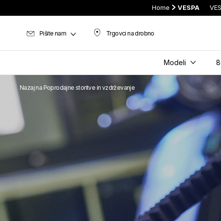
Home
VESPA
VES
Pišite nam
Trgovci na drobno
Trgovci na drobno
Modeli
8
Nazaj na Poprodajne storitve in vzdrževanje