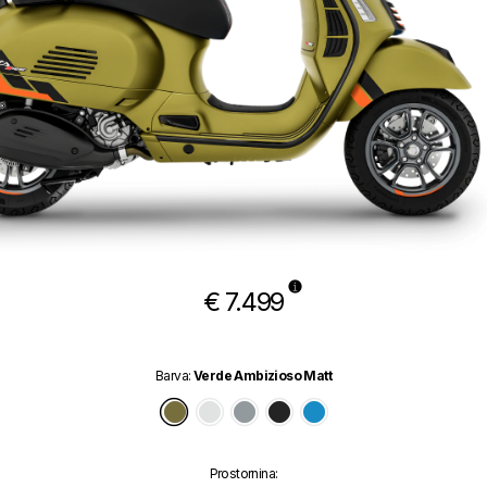
€ 7.499
Barva
:
Verde Ambizioso Matt
Verde Ambizioso Matt
Bianco Innocente
Grigio Travolgente Matt
Nero Convinto Matt
Blu Eclettico
Prostornina
: