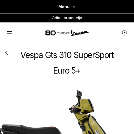
Menu
Odkrij promocijo
Home
Pojdi na glavno vsebino
VESPA
Vespa Gts 310 SuperSport
VESPA SIGNATURE
Euro 5+
VESPA ESSENTIALS
VESPA EXPERIENCES
VESPA THE EMPTY SPACE