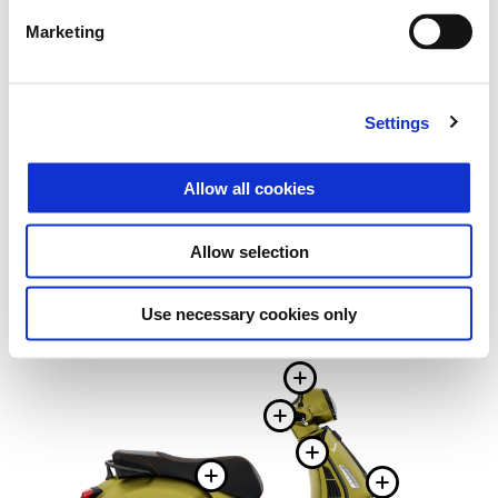
Marketing
Settings
Allow all cookies
Allow selection
Use necessary cookies only
Več informa
Več informac
Več inform
Več informacij o
Več in