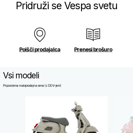
Pridruži se Vespa svetu
Poišči prodajalca
Prenesi brošuro
Vsi modeli
Priporočena maloprodajna cena (z DDV-jem)
Item
1
of
2