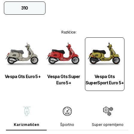
310
Različice
:
Vespa Gts
Vespa Gts Euro 5+
Vespa Gts Super
SuperSport Euro 5+
Euro 5+
Karizmatičen
Športno
Super opremljeno