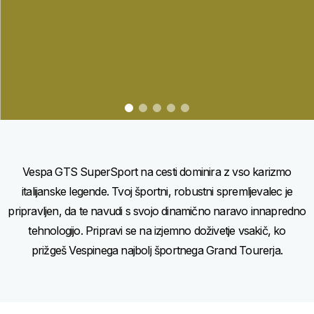
item
item
item
item
item
0
1
2
3
4
Item
Item
1
1
of
of
5
5
Vespa GTS SuperSport na cesti dominira z vso karizmo
italijanske legende. Tvoj športni, robustni spremljevalec je
pripravljen, da te navudi s svojo dinamično naravo innapredno
tehnologijo. Pripravi se na izjemno doživetje vsakič, ko
prižgeš Vespinega najbolj športnega Grand Tourerja.