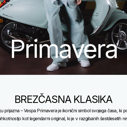
Primavera
BREZČASNA KLASIKA
 prijazna – Vespa Primavera je ikonični simbol svojega časa, ki po
kotnostjo kot legendarni original, ki je v razgibanih šestdesetih