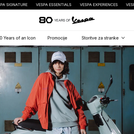
PA SIGNATURE
VESPA ESSENTIALS
VESPA EXPERIENCES
VES
Pojdi na glavno 
0 Years of an Icon
Promocije
Storitve za stranke