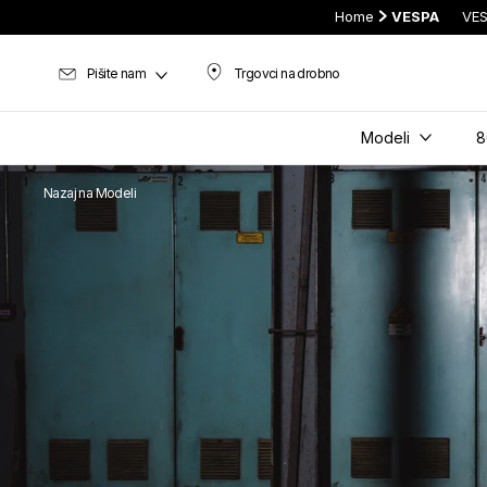
Home
VESPA
VES
Pišite nam
Trgovci na drobno
Trgovci na drobno
Modeli
8
Nazaj na Modeli