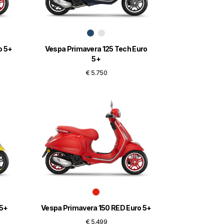
o 5+
Vespa Primavera 125 Tech Euro
5+
€ 5.750
 5+
Vespa Primavera 150 RED Euro 5+
€ 5.499