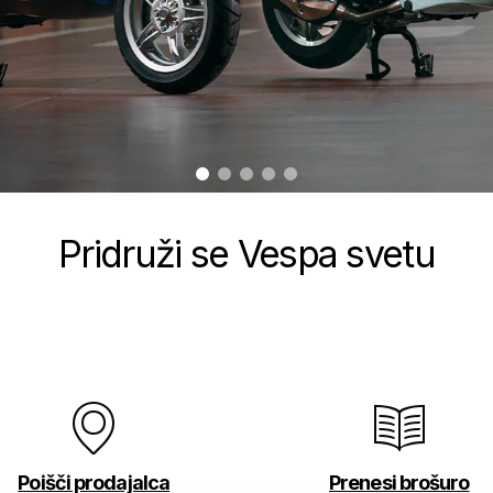
item
item
item
item
item
0
1
2
3
4
Pridruži se Vespa svetu
Poišči prodajalca
Prenesi brošuro