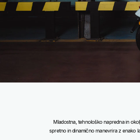
Mladostna, tehnološko napredna in okolju
spretno in dinamično manevrira z enako lah