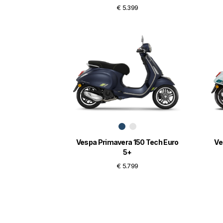
€ 5.399
Vespa Primavera 150 Tech Euro
Ve
5+
€ 5.799