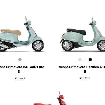
spa Primavera 150 Batik Euro
Vespa Primavera Elettrica 45 
5+
5
€ 5.499
€ 5.250