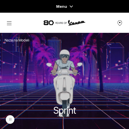
Menu
Home
Pojdi na glavno vsebino
VESPA
Nazaj na Modeli
VESPA SIGNATURE
VESPA ESSENTIALS
VESPA EXPERIENCES
VESPA THE EMPTY SPACE
Sprint
pause