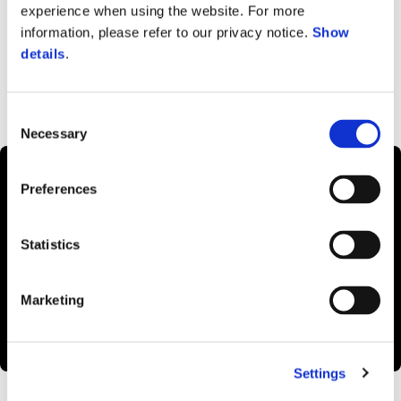
Več i
experience when using the website. For more
Več informacij o
information, please refer to our privacy notice.
Show
details
.
Consent
Necessary
Selection
Preferences
Statistics
play
Marketing
m
Settings
Item
Item
1
1
of
of