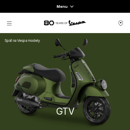
Menu
Home
Prejsť na hlavný obsah
SORTIMENT SKÚTROV
Späť na Vespa modely
OBLEČENIE & LIFESTYLE
ZÁŽITKY
CONCEPT STORE
GTV