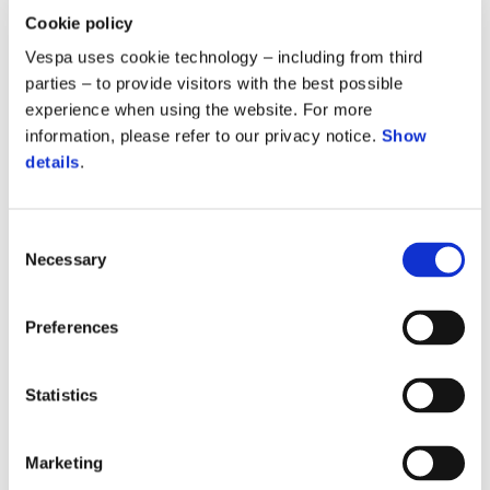
Cookie policy
Vespa uses cookie technology – including from third
parties – to provide visitors with the best possible
Vespa GTV 310
experience when using the website. For more
8.099 €
information, please refer to our privacy notice.
Show
details
.
Consent
Necessary
Selection
Preferences
Statistics
Marketing