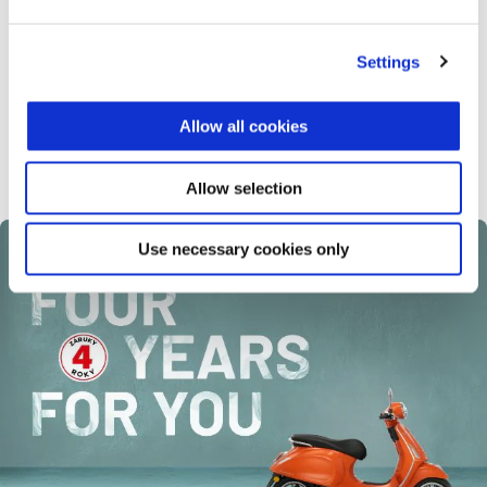
Vespa GTV 310 Officina 8
Settings
8.399 €
Allow all cookies
Allow selection
Use necessary cookies only