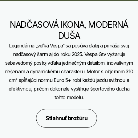
NADČASOVÁ IKONA, MODERNÁ
DUŠA
Legendárna „veľká Vespa“ sa posúva ďalej a prináša svoj
nadčasový šarm aj do roku 2025. Vespa Gtv vyžaruje
sebavedomý postoj vďaka jedinečným detailom, inovatívnym
riešeniam a dynamickému charakteru. Motor s objemom 310
cm³ spĺňajúci normu Euro 5+ robí každú jazdu svižnou a
efektívnou, pričom dokonale vystihuje športového ducha
tohto modelu.
Stiahnuť brožúru