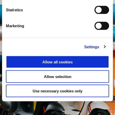
Item
Item
1
1
of
of
10
10
Statistics
Marketing
Settings
Allow all cookies
Allow selection
Use necessary cookies only