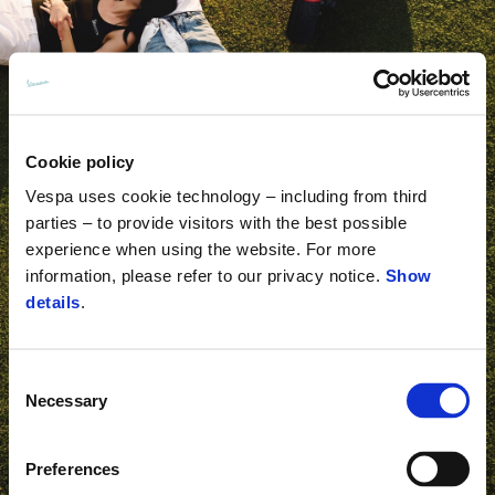
Cookie policy
Vespa uses cookie technology – including from third
parties – to provide visitors with the best possible
experience when using the website. For more
information, please refer to our privacy notice.
Show
details
.
Consent
Necessary
Selection
item
item
item
item
item
item
item
item
item
item
Preferences
0
1
2
3
4
5
6
7
8
9