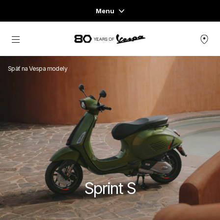
Menu
Home
Prejsť na hlavný obsah
SORTIMENT SKÚTROV
Späť na Vespa modely
OBLEČENIE & LIFESTYLE
ZÁŽITKY
CONCEPT STORE
Sprint S