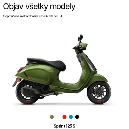
Objav všetky modely
Odporúčaná maloobchodná cena (vrátane DPH)
Sprint 125 S