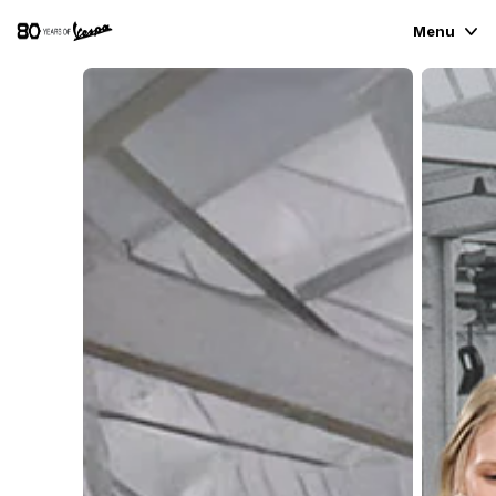
Menu
DANH MỤC XE
THỜI TRANG & PHONG CÁCH
TRẢI NGHIỆM
CONCEPT STORE